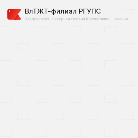
ВлТЖТ-филиал РГУПС
Владикавказ · Северная Осетия (Республика) - Алания